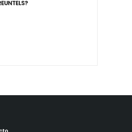
PREUNTELS?
cto