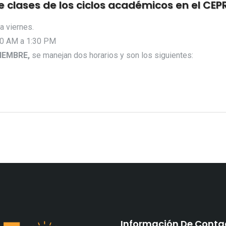
e clases de los ciclos académicos en el CE
a viernes.
0 AM a 1:30 PM
CIEMBRE,
se manejan dos horarios y son los siguientes:
Información De Conta