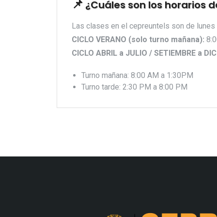
¿Cuáles son los horarios d
Las clases en el cepreuntels son de lunes 
CICLO VERANO (solo turno mañana):
8:0
CICLO ABRIL a JULIO / SETIEMBRE a DI
Turno mañana: 8:00 AM a 1:30PM
Turno tarde: 2:30 PM a 8:00 PM