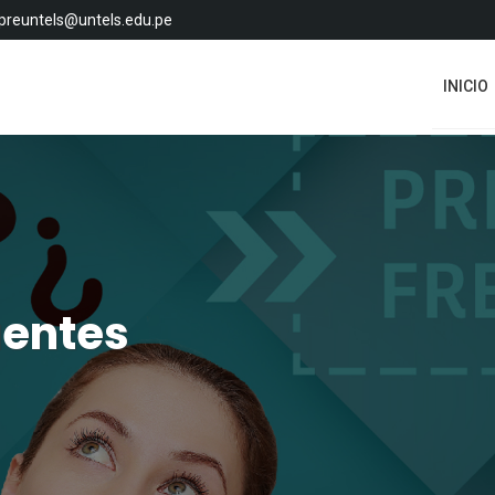
preuntels@untels.edu.pe
INICIO
uentes